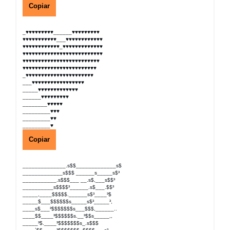
Copiar
_♥♥♥♥♥♥♥♥♥______♥♥♥♥♥♥♥♥♥
♥♥♥♥♥♥♥♥♥♥♥___♥♥♥♥♥♥♥♥♥♥♥♥
♥♥♥♥♥♥♥♥♥♥♥♥_♥♥♥♥♥♥♥♥♥♥♥♥♥
♥♥♥♥♥♥♥♥♥♥♥♥♥♥♥♥♥♥♥♥♥♥♥♥♥♥
♥♥♥♥♥♥♥♥♥♥♥♥♥♥♥♥♥♥♥♥♥♥♥♥♥
♥♥♥♥♥♥♥♥♥♥♥♥♥♥♥♥♥♥♥♥♥♥♥♥
_♥♥♥♥♥♥♥♥♥♥♥♥♥♥♥♥♥♥♥♥♥♥
___♥♥♥♥♥♥♥♥♥♥♥♥♥♥♥♥♥
_____♥♥♥♥♥♥♥♥♥♥♥♥♥
______♥♥♥♥♥♥♥♥♥
________♥♥♥♥♥
_________♥♥♥
_________♥♥
_________♥
Copiar
______________.s$$_____________s$
_____________s$$$ ______s_____s$³
___________.s$$$___ __.s$,___s$$³
__________s$$$$³______.s$___.$$³
_____,____$$$$$.______s$³____³$
_____$___$$$$$$s_____s$³_____³,
____s$___³$$$$$$$s___$$$,______..
____$$____³$$$$$$s.__³$$s_____,,
_____³$.____³$$$$$$$s_.s$$$