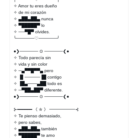
✧ Amor tu eres dueño
✧ de mi corazón
✧ ▄██▄██▄ nunca
✧ ▀█████▀ lo
✧ ──▀█▀ olvides.
╰──────♡──────╯
●❯────── ⊙ ──────❮●
✧ Todo parecía sin
✧ vida y sin color
✧ ─▄▀▀█▀▀▄ pero
✧ ▐▌─────▐█ contigo
✧ ▐█▄───▄██ todo es
✧ ─▀██▄██▀ diferente.
●❯────── ⊙ ──────❮●
⊱━━━━━━ 《 ✮ 》 ━━━━━━⊰
✧ Te pienso demasiado,
✧ pero sabes,
✧ ▄██▄██▄ también
✧ ▀█████▀ te amo