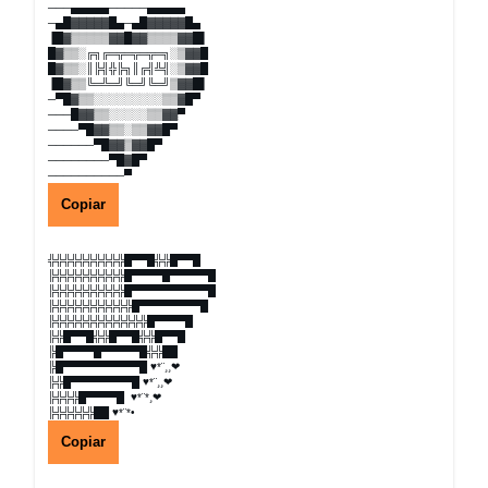
───▄▄▄▄▄─────▄▄▄▄▄
─▄█▓▓▓▓▓█▄─▄█▓▓▓▓▓█▄
▐█▓▒▒▒▒▒▓▓█▓▓▒▒▒▒▓▓█▌
█▓▒▒░╔╗╔═╦═╦═╦═╗░▒▓▓█
█▓▒▒░║╠╣╬╠╗║╔╣╩╣░▒▓▓█
▐█▓▒▒╚═╩═╝╚═╝╚═╝▒▓▓█▌
─▀█▓▒▒░░░░░░░░░▒▒▓█▀
───█▓▓▒▒░░░░░▒▒▓▓▀
────▀█▓▓▒▒░▒▒▓▓█▀
──────▀█▓▓▒▓▓█▀
────────▀█▓█▀
──────────▀
Copiar
╬╬╬╬╬╬╬╬╬╬█▀▀█╬╬█▀▀█
╠╬╬╬╬╬╬╬╬╬█▀▀▀▀█▀▀▀▀▀█
╠╬╬╬╬╬╬╬╬╬█▀▀▀▀▀▀▀▀▀▀█
╠╬╬╬╬╬╬╬╬╬╬█▀▀▀▀▀▀▀▀█
╠╬╬╬╬╬╬╬╬╬╬╬╬█▀▀▀▀█
╠╬█▀▀█╬╬█▀▀█╬╬█▀▀█
╠█▀▀▀▀█▀▀▀▀▀█╬╬██
╠█▀▀▀▀▀▀▀▀▀▀█ ♥*¨¸¸❤
╠╬█▀▀▀▀▀▀▀▀█ ♥*¨¸¸❤
╠╬╬╬█▀▀▀▀█ ♥*¨*¸❤
╠╬╬╬╬╬██ ♥*¨*•
Copiar