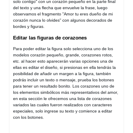
solo contigo" con un corazón pequeño en la parte final
del texto y una flecha que envuelve la frase, luego
observamos el fragmento "Amor tu eres dueño de mi
corazón nunca lo olvides" con algunos decorados de
bordes y figuras.
Editar las figuras de corazones
Para poder editar la figura solo selecciona uno de los
modelos corazón pequeño, grande, corazones rotos,
etc. al hacer esto aparecerán varias opciones una de
ellas es editar el diseño, si presionas en ella tendrás la
posibilidad de añadir un margen a la figura, también
podrás incluir un texto o mensaje, prueba los botones
para tener un resultado bonito. Los corazones uno de
los elementos simbólicos más representativos del amor,
en esta sección le ofrecemos una lista de corazones
variados las cuales fueron realizados con caracteres
especiales, solo ingrese su texto y comience a editar
con los botones.