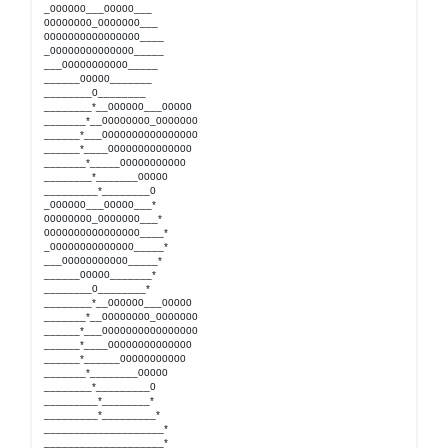
_000000___00000___
00000000_0000000___
0000000000000000____
_00000000000000_____
___00000000000_____
______00000_______
________0________
________*__000000___00000
_______*__00000000_0000000
______*___0000000000000000
______*____00000000000000
_______*_____00000000000
________*_______00000
_________*________0
_000000___00000___*
00000000_0000000___*
0000000000000000____*
_00000000000000_____*
___00000000000_____*
______00000_______*
________0________*
________*__000000___00000
_______*__00000000_0000000
______*___0000000000000000
______*____00000000000000
______*______00000000000
_______*________00000
________*_________0
_________*________*
_________*_________*
____________________*
____________________*