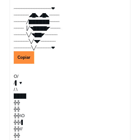
┈┈┈┈┈┈┈┈┈┈┈┈┈┈┈❤
┈┈┈┈┈┈◢▇◣◢▇◣┈┈┈┈
┈┈┈┈┈╱▇▇▇▇▇▇┈┈┈┈
┈┈┈┈▕╱◥▇▇▇▇◤┈┈┈┈
┈┈┈┈┈╲╱◥▇▇◤┈┈┈┈┈
┈┈┈┈┈┈╲╱◥◤┈┈┈┈┈┈
┈┈┈┈┈┈┈╲╱┈┈┈┈┈┈❤
Copiar
O/
/▌ ♥
/.\
████
╬╬
╬╬
╬╬\O
╬╬/▌
╬╬//
╬╬