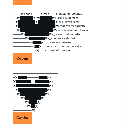
────(♥)(♥)(♥)────(♥)(♥)(♥) __ Si estas en soledad,
──(♥)██████(♥)(♥)██████(♥) _seré tu sombra.
─(♥)████████(♥)████████(♥) si quieres llorar,
─(♥)██████████████████(♥) tendrás mi hombro.
──(♥)████████████████(♥) si necesitas un abrazo,
────(♥)████████████(♥) _ seré tu almohada.
──────(♥)████████(♥) _si ansias estar feliz,
────────(♥)████(♥) __ estaré sonriente.
─────────(♥)██(♥) y cada vez que me necesites,
───────────(♥) __ aquí estaré presente.
Copiar
──────────────────────
─(♥)████──────████(♥)
(♥)███████──███████(♥)
(♥)████████████████(♥)
─(♥)██████████████(♥)
──(♥)████████████(♥)
────(♥)████████(♥)
──────(♥)████(♥)
───────(♥)██(♥)
─────────(♥)
Copiar