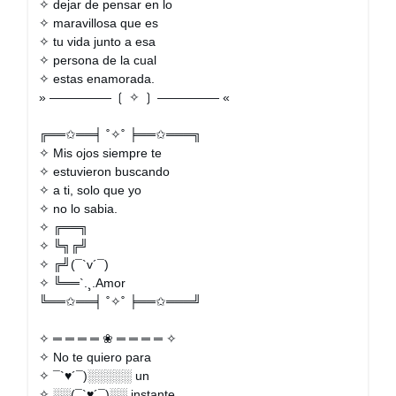
✧ dejar de pensar en lo
✧ maravillosa que es
✧ tu vida junto a esa
✧ persona de la cual
✧ estas enamorada.
» ————— ❲ ✧ ❳ ————— «
╔══✩══╡ ˚✧˚ ╞══✩═══╗
✧ Mis ojos siempre te
✧ estuvieron buscando
✧ a ti, solo que yo
✧ no lo sabia.
✧ ╔══╗
✧ ╚╗╔╝
✧ ╔╝(¯`v´¯)
✧ ╚══`.¸.Amor
╚══✩══╡ ˚✧˚ ╞══✩═══╝
✧ ═ ═ ═ ═ ❀ ═ ═ ═ ═ ✧
✧ No te quiero para
✧ ¯`♥´¯)░░░░░ un
✧ ░░(¯`♥´¯)░░ instante