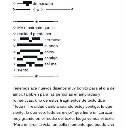
✧ ──▀█▀ demasiado.
⊱━━━━━━ 《 ✮ 》 ━━━━━━⊰
┉┅━━━━━━━ ❀ ━━━━━━┅┉
✧ Me mostraste que la
✧ realidad puede ser
✧ ─▀▀▀▄▀▀▀─ hermosa,
✧ ▀▀▀▀▀▀▀▀▀ cuando
✧ ▄▀▀▀▀▀▀▀▄ estoy
✧ ▄▄▀▀▀▀▀▄▄ contigo
✧ ▄▄▄▀█▀▄▄▄ así me
✧ siento.
┉┅━━━━━━━ ❀ ━━━━━━┅┉
Tenemos acá nuevos diseños muy bonito para el día del
amor, también para las personas enamoradas y
románticas, uno de estos fragmentos de texto dice
"Toda mi realidad cambia cuando estoy contigo, lo que
siento, lo que veo, todo es mejor" que tiene un corazón
muy grande en el medio del texto, luego vemos el texto
"Para mi eres la vida, un bello momento que puedo vivir