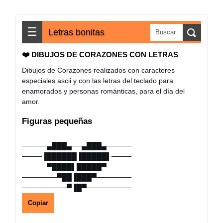
☰
Letras bonitas
❤️ DIBUJOS DE CORAZONES CON LETRAS
Dibujos de Corazones realizados con caracteres
especiales ascii y con las letras del teclado para
enamorados y personas románticas, para el día del
amor.
Figuras pequeñas
─────▄███▄──▄███▄─────
────▐██████▐█████▌────
─────▀████▌█████▀─────
───────▀██▐███▀───────
─────────▀▐█▀─────────
Copiar