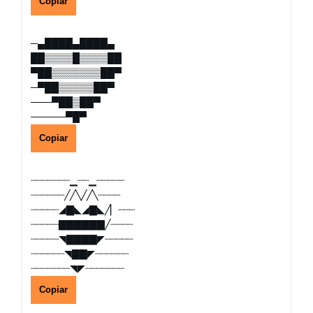
Copiar
─▄████▄████▄
██▒▒▒▒█▒▒▒▒██
▀██▒▒▒▒▒▒▒██▀
─▀██▒▒▒▒▒██▀
───▀██▒██▀
─────▀█▀
Copiar
┈┈┈┈┈┈┈▁┈┈▁┈┈┈┈┈
┈┈┈┈┈┈╱╱╲╱╱╲┈┈┈┈
┈┈┈┈┈◢▇◣◢▇◣╱▏┈┈┈
┈┈┈┈┈▇▇▇▇▇▇╱┈┈┈┈
┈┈┈┈┈◥▇▇▇▇◤┈┈┈┈┈
┈┈┈┈┈┈◥▇▇◤┈┈┈┈┈┈
┈┈┈┈┈┈┈◥◤┈┈┈┈┈┈┈
Copiar