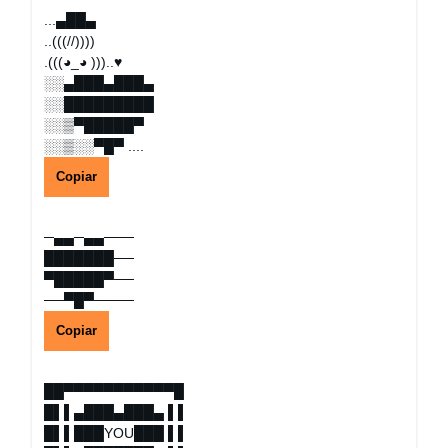
...▄██▄
..(((//))))
.(((◕_◕ )))..♥
░░▄███▄███▄
░░█████████
░░▒▀█████▀
░░▒░░▀█▀ ....
Copiar
─▄▄─▄▄───
███████──
▀█████▀──
──▀█▀────
Copiar
██▀▀▀▀▀▀▀▀▀▀▀█
█▌▌▄███▄███▄ ▌▌
█▌▌███YOU███ ▌▌