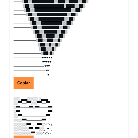
——–▒██▒▒██████████▒▒███▒▒████▒▒██▒
———▒██▒▒██████████████▒████▒▒██▒
———-▒██▒▒█████████████████▒▒██▒
————▒██▒▒██████████████▒▒██▒
————–▒██▒▒████████████▒▒██▒
—————-▒██▒▒██████████▒▒██▒
—————–▒██▒▒████████▒▒██▒
——————-▒██▒▒██████▒▒██▒
———————▒██▒▒████▒▒██▒
———————-▒██▒▒███▒▒█▒
————————▒██▒▒█▒▒█▒
————————-▒██▒▒▒█▒
—————————▒██▒█▒
—————————♥♥♥♥♥♥
—————————-♥♥♥♥♥
——————————♥♥♥
—————————-—♥♥
———————————♥
Copiar
░░░ ▄▄▄░░░░░ ░▄▄▄
░░▀▀──▀▀░░░▀▀──▀▀
░▀▀────▀▀░▀▀────▀▀
░▀▀─────────────▀▀
░░▀▀───────────▀▀
░░░░▀▀───────▀▀
░░░░░░▀▀───▀▀░(>""<)
░░░░░░░▀▀─▀▀░░( ' ♥ ' )
░░░░░░░░▀▀ ░░░(")("),)