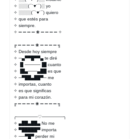
✧ ░░░(¯`♥´¯)░ yo
✧ ░░░░(¯`♥´¯) quiero
✧ que estés para
✧ siempre.
✧ ═ ═ ═ ═ ❀ ═ ═ ═ ═ ✧
╔ ═ ═ ═ ═ ❀ ═ ═ ═ ═ ╗
✧ Desde hoy siempre
✧ ─▄▀▀█▀▀▄ te diré
✧ ▐▌─────▐█ cuanto
✧ ▐█▄───▄██ es que
✧ ─▀██▄██▀─ me
✧ importas, cuanto
✧ es que significas
✧ para mi corazón.
╔ ═ ═ ═ ═ ❀ ═ ═ ═ ═ ╗
╭───────♡───────╮
✧ ▄██▄██▄ No me
✧ ▀█████▀ importa
✧ ──▀█▀ perder mi