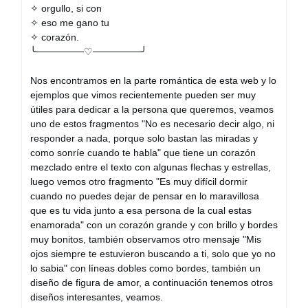
✧ orgullo, si con
✧ eso me gano tu
✧ corazón.
╰───────♡───────╯
Nos encontramos en la parte romántica de esta web y lo
ejemplos que vimos recientemente pueden ser muy
útiles para dedicar a la persona que queremos, veamos
uno de estos fragmentos "No es necesario decir algo, ni
responder a nada, porque solo bastan las miradas y
como sonríe cuando te habla" que tiene un corazón
mezclado entre el texto con algunas flechas y estrellas,
luego vemos otro fragmento "Es muy difícil dormir
cuando no puedes dejar de pensar en lo maravillosa
que es tu vida junto a esa persona de la cual estas
enamorada" con un corazón grande y con brillo y bordes
muy bonitos, también observamos otro mensaje "Mis
ojos siempre te estuvieron buscando a ti, solo que yo no
lo sabia" con líneas dobles como bordes, también un
diseño de figura de amor, a continuación tenemos otros
diseños interesantes, veamos.