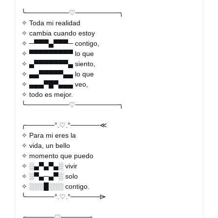
╰─────────♡─────────╮
✧ Toda mi realidad
✧ cambia cuando estoy
✧ ─▀▀▀▄▀▀▀─ contigo,
✧ ▀▀▀▀▀▀▀▀▀ lo que
✧ ▄▀▀▀▀▀▀▀▄ siento,
✧ ▄▄▀▀▀▀▀▄▄ lo que
✧ ▄▄▄▀█▀▄▄▄ veo,
✧ todo es mejor.
╰─────────♡─────────╮
╭──────°.♡.°──────≪
✧ Para mi eres la
✧ vida, un bello
✧ momento que puedo
✧ ░▄▀▄▀▄░ vivir
✧ ░▀▄─▄▀░ solo
✧ ░░░█░░░ contigo.
╰──────°.♡.°──────⌲
╭──────♡──────╮