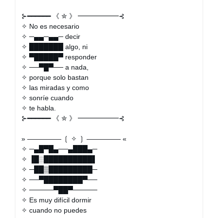
⊱━━━━━━ 《 ✮ 》 ━━━━━━⊰
✧ No es necesario
✧ ─▄▄─▄▄─ decir
✧ ███████ algo, ni
✧ ▀█████▀ responder
✧ ──▀█▀── a nada,
✧ porque solo bastan
✧ las miradas y como
✧ sonríe cuando
✧ te habla.
⊱━━━━━━ 《 ✮ 》 ━━━━━━⊰
» ————— ❲ ✧ ❳ ————— «
✧ ─▄█▀█▄──▄███▄─
✧ ▐█░██████████▌
✧ ─██▒█████████─
✧ ──▀████████▀──
✧ ─────▀██▀─────
✧ Es muy difícil dormir
✧ cuando no puedes