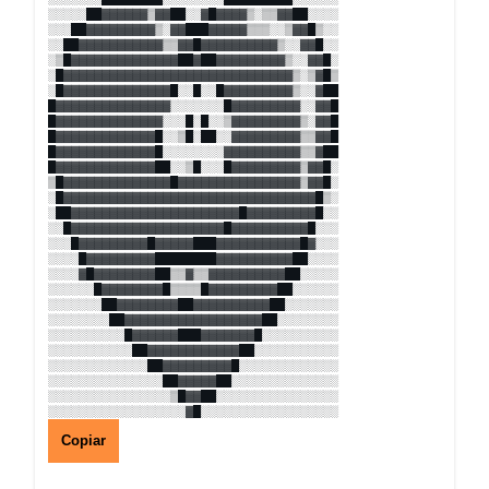
░░░░░██▓▓▓▓▓▓▒▓▓██░░▓█▓▓▓▓▒░▒▒▓▓██░░░░
░░░██▓▓▓▓▓▓▓▓▓▒░▓▓███▓▓▓▓▓▒▒▒░░▒▓▓█▒░░
░░██▓▓▓▓▓▓▓▓▓▓▓▒▒▓▓█▓▓▓▓▓▓▓▓▓▓▒░░▓▓█░░
░▒█▓▓▓▓▓▓▓▓▓▓▓▓▓▓██▓██▓▓▓▓▓▓▓▓▓▒░░▓▓█░
░█▓▓▓▓▓▓▓▓▓▓▓▓▓▓▓▓▓▓▓▓▓▓▓▓▓▓▓▓▓▓▒░▒▓█▒
░█▓▓▓▓▓▓▓▓▓▓▓▓▓▓█░░█░░█▓▓▓▓▓▓▓▓▓▒░░▓██
█▓▓▓▓▓▓▓▓▓▓▓▓▓▓▓░░░░░░░█▓▓▓▓▓▓▓▓▓░░▓▓█
█▓▓▓▓▓▓▓▓▓▓▓▓▓▓░░░█░█░░▒▓▓▓▓▓▓▓▓▓▒░▓▓█
█▓▓▓▓▓▓▓▓▓▓▓▓▓█░░▒█░██░░▓▓▓▓▓▓▓▓▓▒▒▓▓█
█▓▓▓▓▓▓▓▓▓▓▓▓▓█░░░░░░░░▓▓▓▓▓▓▓▓▓▓▒▒▓██
█▓▓▓▓▓▓▓▓▓▓▓▓▓██░░▒█░░░█▓▓▓▓▓▓▓▓▓▒▓▓█░
▒█▓▓▓▓▓▓▓▓▓▓▓▓▓▓█▓▓▓▓▓▓▓▓▓▓▓▓▓▓▓▓▒▓▓█░
░█▓▓▓▓▓▓▓▓▓▓▓▓▓▓▓▓▓▓▓▓▓▓▓▓▓▓▓▓▓▓▓▓▓█▒░
░██▓▓▓▓▓▓▓▓▓▓▓▓▓▓▓▓▓▓▓▓▓▓█▓▓▓▓▓▓▓▓▓█░░
░░█▓▓▓▓▓▓▓▓▓▓▓▓▓▓▓▓▓▓▓▓█▓▓▓▓▓▓▓▓▓▓█░░░
░░░█▓▓▓▓▓▓▓▓▓█▓▓▓▓▓███▓▓▓▓▓▓▓▓▓▓▓█▓░░░
░░░░█▓▓▓▓▓▓▓▓▓████████▓▓▓▓▓▓▓▓▓▓██░░░░
░░░░▓█▓▓▓▓▓▓▓▓██▒▒▓▒▒▓▓▓▓▓▓▓▓▓▓██░░░░░
░░░░░░█▓▓▓▓▓▓▓▓█▒▒▒▒█▓▓▓▓▓▓▓▓▓██░░░░░░
░░░░░░░██▓▓▓▓▓▓▓▓██▓▓▓▓▓▓▓▓▓▓██░░░░░░░
░░░░░░░░██▓▓▓▓▓▓▓▓▓▓▓▓▓▓▓▓▓▓██░░░░░░░░
░░░░░░░░░░█▓▓▓▓▓▓███▓▓▓▓▓▓▓█░░░░░░░░░░
░░░░░░░░░░░██▓▓▓▓▓▓▓▓▓▓▓▓██░░░░░░░░░░░
░░░░░░░░░░░░░██▓▓▓▓▓▓▓▓▓█░░░░░░░░░░░░░
░░░░░░░░░░░░░░░██▓▓▓▓▓██░░░░░░░░░░░░░░
░░░░░░░░░░░░░░░░▒█▓▓██░░░░░░░░░░░░░░░░
░░░░░░░░░░░░░░░░░░▓█░░░░░░░░░░░░░░░░░░
Copiar