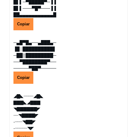
█▌▌─▀█████▀─ ▌▌
█▌▌───▀█▀─── ▌▌
██▄▄▄▄▄▄▄▄▄▄▄█
Copiar
─▄█▀█▄──▄███▄─
▐█░██████████▌
─██▒█████████─
──▀████████▀──
─────▀██▀─────
Copiar
◢▇◣┈┈┈┈◢▇◣
▇▇▇◣◢▇▇▇
◥▇▇▇▇▇▇◤
┈┈◥▇▇▇▇◤
-┈┈┈◥▇▇◤
-┈┈┈┈┈◥◤