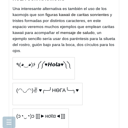
Una interesante alternativa es también el uso de los
kaomojis que son
figuras kawaii de caritas sonrientes
y
tristes formadas por distintos caracteres, en este
espacio veremos muchos ejemplos que emplean caritas
kawaii para acompañar el
mensaje de saludo
, un
ejemplo sencillo sería usar dos paréntesis para la silueta
del rostro, guión bajo para la boca, dos círculos para los
ojos.
٩(◕‿◕)۶ ༼༼ ♥𝙃𝙤𝙡𝙖♥༽༽
(◠◡◠)✌ ♥╭─╯HѲГА╰─╮♥
(ɔ◔‿◔)ɔ [[[►нσℓα◄]]]
☰