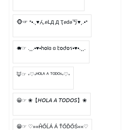
🐵☞ *•.¸♥んፀԼД Д Ҭፀԁፀ丂♥¸.•*
🐗☞ .¸¸.•♥•հօlɑ ɑ էօժօร•♥•.¸¸.
🦊☞ ◦♡◦ᴴᴼᴸᴬ ᴬ ᵀᴼᴰᴼˢ◦♡◦
😀☞ ❀【𝘏𝘖𝘓𝘈 𝘈 𝘛𝘖𝘋𝘖𝘚】❀
😁☞ ♡»»ĤŐĹÁ Á ŤŐĎŐŚ««♡