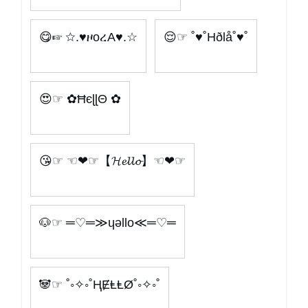
😋☞ ☆.♥ዞoረA♥.☆
😌☞ ˚♥˚Hðlå˚♥˚
😍☞ ✿ĦєɭɭΘ ✿
😘☞ ☜❤☞【𝓗𝓮𝓵𝓵𝓸】☜❤☞
🐶☞ ═♡═≫ɥǝllo≪═♡═
🐼☞ ˚◦✧◦˚ⱧɆⱠⱠØ˚◦✧◦˚