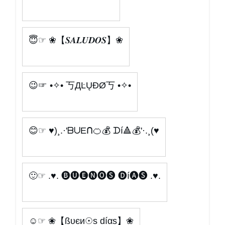
😇☞ ❀【𝑺𝑨𝑳𝑼𝑫𝑶𝑺】❀
😉☞ •✧• 丂ДĿŲÐØ丂 •✧•
😊☞ ♥)¸.·'ᗷᑌEᑎ🍊💰 ᗪí🔺💰'·.¸(♥
🙂☞ .♥. 🅑🅤🅔🅝🅞🅢 🅓í🅐🅢 .♥.
☺☞ ❀【ßυєи☉ѕ díαѕ】❀