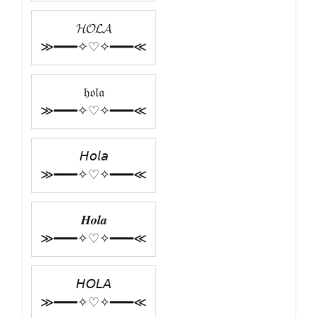
𝓗𝓞𝓛𝓐
≫━━━✧♡✧━━━≪
𝔥𝔬𝔩𝔞
≫━━━✧♡✧━━━≪
𝘏𝘰𝘭𝘢
≫━━━✧♡✧━━━≪
𝑯𝒐𝒍𝒂
≫━━━✧♡✧━━━≪
𝘏𝘖𝘓𝘈
≫━━━✧♡✧━━━≪