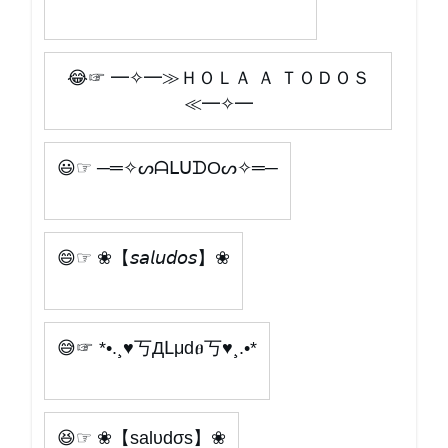
😂☞ ━✧━≫ＨＯＬＡ Ａ ＴＯＤＯＳ
≪━✧━
😃☞ ─═✧ᔕᗩᒪᑌᗪOᔕ✧═─
😄☞ ❀【𝘴𝘢𝘭𝘶𝘥𝘰𝘴】❀
😅☞ *•.¸♥丂ДԼμԁፀ丂♥¸.•*
😆☞ ❀【ѕalυdσѕ】❀