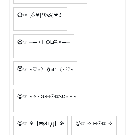
😅☞ 彡❤[𝐻𝑜𝓁𝒶]❤ミ
😆☞ ─═✧ᕼOᒪᗩ✧═─
😇☞ ⋆♡⋆》ℌ𝔬𝔩𝔞《⋆♡⋆
😉☞ ⋆✧⋆≫H☉ℓα≪⋆✧⋆
😊☞ ❀【ĦØĿД】❀
🙂☞ ✧ H☉ℓɑ ✧