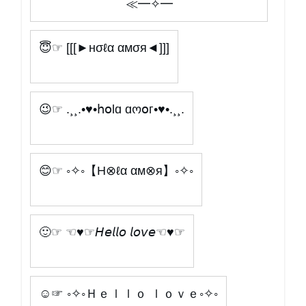
≪━✧━
😇☞ [[[►нσℓα αмσя◄]]]
😉☞ .¸¸.•♥•հօlɑ ɑოօг•♥•.¸¸.
😊☞ ◦✧◦【H⊗ℓα αм⊗я】◦✧◦
🙂☞ ☜♥☞𝘏𝘦𝘭𝘭𝘰 𝘭𝘰𝘷𝘦☜♥☞
☺☞ ◦✧◦Ｈｅｌｌｏ ｌｏｖｅ◦✧◦