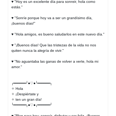
♥ "Hoy es un excelente día para sonreir, hola como
estás."
♥ "Sonríe porque hoy va a ser un grandísimo día,
¡buenos días!"
♥ "Hola amigos, es bueno saludarlos en este nuevo día."
♥ "¡Buenos días! Que las tristezas de la vida no nos
quiten nunca la alegría de vivir."
♥ "No aguantaba las ganas de volver a verte, hola mi
amor."
╭━━━━━━╯●♡●╰━━━━━━╮
✧ Hola
✧ ¡Despiértate y
✧ ten un gran día!
╰━━━━━━╮●♡●╭━━━━━━╯
♥ "Plan para hoy: sonreír, disfrutar y ser feliz. ¡Buenos