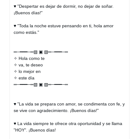
♥ "Despertar es dejar de dormir, no dejar de soñar.
¡Buenos días!"
♥ "Toda la noche estuve pensando en ti, hola amor
como estás."
═─━━━─═▧ ▣ ▧═─━━━─═
✧ Hola como te
✧ va, te deseo
✧ lo mejor en
✧ este día
═─━━━─═▧ ▣ ▧═─━━━─═
♥ "La vida se prepara con amor, se condimenta con fe, y
se vive con agradecimiento. ¡Buenos días!"
♥ La vida siempre te ofrece otra oportunidad y se llama
"HOY". ¡Buenos días!