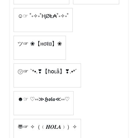
☺☞ ˚◦✧◦˚ⱧØⱠ₳˚◦✧◦˚
ツ☞ ❀【нσℓα】❀
㋡☞ `*•.❣【ɦօʟǟ】❣.•*´
☻☞ ♡◦◦≫𝕳𝖔𝖑𝖆≪◦◦♡
〠☞ ✧（﹙𝑯𝑶𝑳𝑨﹚）✧