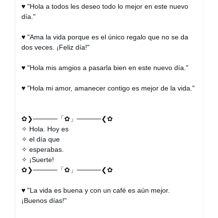
♥ "Hola a todos les deseo todo lo mejor en este nuevo
día."
♥ "Ama la vida porque es el único regalo que no se da
dos veces. ¡Feliz día!"
♥ "Hola mis amgios a pasarla bien en este nuevo día."
♥ "Hola mi amor, amanecer contigo es mejor de la vida."
✿❯─────「✿」─────❮✿
✧ Hola. Hoy es
✧ el día que
✧ esperabas.
✧ ¡Suerte!
✿❯─────「✿」─────❮✿
♥ "La vida es buena y con un café es aún mejor.
¡Buenos días!"