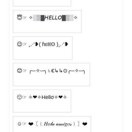
😇☞ ✧░▒▓𝘏𝘌𝘓𝘓𝘖▓▒░✧
😉☞ ¸.·'❥( ɦεℓℓʘ )¸.·'❥
😊☞ ╭─✧─╮♄€↳↳⊙╭─✧─╮
🙂☞ ✧❤✧Hellσ✧❤✧
☺☞ ❤️〔﹝𝐻𝑜𝓁𝒶 𝒶𝓂𝒾𝑔𝑜𝓈﹞〕❤️