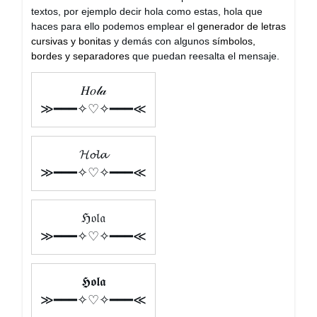
textos, por ejemplo decir hola como estas, hola que
haces para ello podemos emplear el
generador de letras
cursivas y bonitas
y demás con algunos
símbolos,
bordes y separadores
que puedan reesalta el mensaje.
𝐻𝑜𝓁𝒶
≫━━━✧♡✧━━━≪
𝓗𝓸𝓵𝓪
≫━━━✧♡✧━━━≪
ℌ𝔬𝔩𝔞
≫━━━✧♡✧━━━≪
𝕳𝖔𝖑𝖆
≫━━━✧♡✧━━━≪