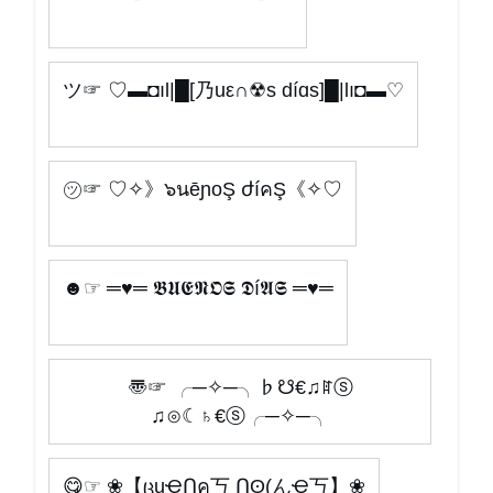
ツ☞ ♡▬◘ıl|█[乃uε∩☢s díɑs]█|lı◘▬♡
㋡☞ ♡✧》๖นēɲoŞ ժíคŞ《✧♡
☻☞ ═♥═ 𝕭𝖀𝕰𝕹𝕺𝕾 𝕯í𝕬𝕾 ═♥═
〠☞ ╭─✧─╮♭☋€♫ꍏⓢ
♫⊙☾♄€ⓢ╭─✧─╮
😋☞ ❀【ცuҾՈค丂 Ոʘ(んҾ丂】❀