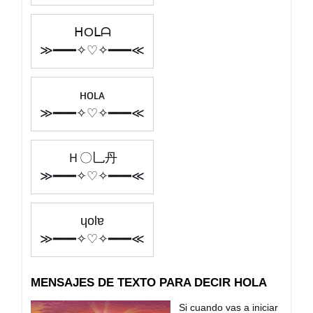
ᕼOᒪᗩ
≫━━━✧♡✧━━━≪
ʜᴏʟᴀ
≫━━━✧♡✧━━━≪
Ｈ〇乚丹
≫━━━✧♡✧━━━≪
ɥolɐ
≫━━━✧♡✧━━━≪
MENSAJES DE TEXTO PARA DECIR HOLA
Si cuando vas a iniciar