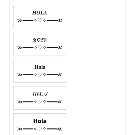
𝑯𝑶𝑳𝑨
≫━━━✧♡✧━━━≪
𝕳𝕺𝕷𝕬
≫━━━✧♡✧━━━≪
𝐇𝐨𝐥𝐚
≫━━━✧♡✧━━━≪
𝐻𝒪𝐿𝒜
≫━━━✧♡✧━━━≪
𝗛𝗼𝗹𝗮
≫━━━✧♡✧━━━≪