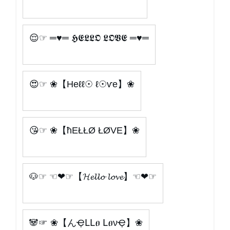
😌☞ ═♥═ 𝕳𝕰𝕷𝕷𝕺 𝕷𝕺𝖁𝕰 ═♥═
😍☞ ❀【Heℓℓ☉ ℓ☉ѵe】❀
😘☞ ❀【ħEŁŁØ ŁØVE】❀
🐶☞ ☜❤☞【𝓗𝓮𝓵𝓵𝓸 𝓵𝓸𝓿𝓮】☜❤☞
🐼☞ ❀【んҾԼԼፀ ԼፀνҾ】❀