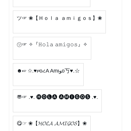
ツ☞ ❀【Ｈｏｌａ ａｍｉｇｏｓ】❀
㋡☞ ✧『𝙷𝚘𝚕𝚊 𝚊𝚖𝚒𝚐𝚘𝚜』✧
☻☞ ☆.♥ዞoረA Amιﻮo丂♥.☆
〠☞ .♥. 🅗🅞🅛🅐 🅐🅜🅘🅖🅞🅢 .♥.
😋☞ ❀【𝓗𝓞𝓛𝓐 𝓐𝓜𝓘𝓖𝓞𝓢】❀