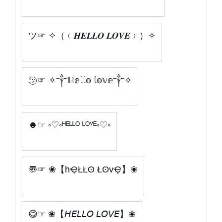
ツ☞ ✧（﹙𝑯𝑬𝑳𝑳𝑶 𝑳𝑶𝑽𝑬﹚）✧
㋡☞ ✧༒ℍ𝕖𝕝𝕝𝕠 𝕝𝕠𝕧𝕖༒✧
☻☞ ◦♡◦ᴴᴱᴸᴸᴼ ᴸᴼⱽᴱ◦♡◦
〠☞ ❀【hҾŁŁʘ ŁʘvҾ】❀
😋☞ ❀【𝘏𝘌𝘓𝘓𝘖 𝘓𝘖𝘝𝘌】❀