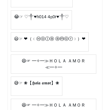
😂☞ ♡༒♥h014 4ற0r♥༒♡
😃☞ ❤（﹙Ⓗⓞⓛⓐ ⓐⓜⓞⓡ﹚）❤
😄☞ ━✧━≫ＨＯＬＡ ＡＭＯＲ
≪━✧━
😅☞ ❀【𝕳𝖔𝖑𝖆 𝖆𝖒𝖔𝖗】❀
😆☞ ━✧━≫ＨＯＬＡ ＡＭＯＲ