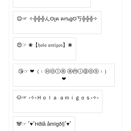
😌☞ ✧╬╬╬んʘլค คოﻨgʘ丂╬╬╬✧
😍☞ ❀【𝔥𝔬𝔩𝔞 𝔞𝔪𝔦𝔤𝔬𝔰】❀
😘☞ ❤（﹙Ⓗⓞⓛⓐ ⓐⓜⓘⓖⓞⓢ﹚）
❤
🐶☞ ◦✧◦Ｈｏｌａ ａｍｉｇｏｓ◦✧◦
🐼☞ ˚♥˚Hðlå åmïgð§˚♥˚