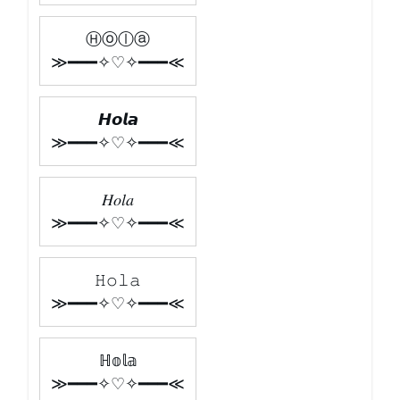
Ⓗⓞⓛⓐ
≫━━━✧♡✧━━━≪
𝙃𝙤𝙡𝙖
≫━━━✧♡✧━━━≪
𝐻𝑜𝑙𝑎
≫━━━✧♡✧━━━≪
𝙷𝚘𝚕𝚊
≫━━━✧♡✧━━━≪
ℍ𝕠𝕝𝕒
≫━━━✧♡✧━━━≪