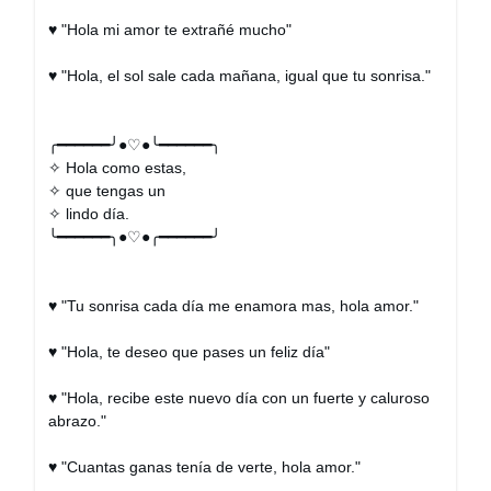
♥ "Hola mi amor te extrañé mucho"
♥ "Hola, el sol sale cada mañana, igual que tu sonrisa."
╭━━━━━━╯●♡●╰━━━━━━╮
✧ Hola como estas,
✧ que tengas un
✧ lindo día.
╰━━━━━━╮●♡●╭━━━━━━╯
♥ "Tu sonrisa cada día me enamora mas, hola amor."
♥ "Hola, te deseo que pases un feliz día"
♥ "Hola, recibe este nuevo día con un fuerte y caluroso
abrazo."
♥ "Cuantas ganas tenía de verte, hola amor."