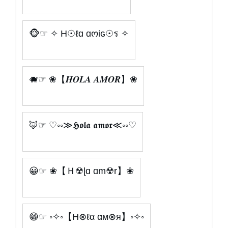
🐵☞ ✧ H☉ℓɑ ɑოiɢ☉ร ✧
🐗☞ ❀【𝑯𝑶𝑳𝑨 𝑨𝑴𝑶𝑹】❀
🦊☞ ♡◦◦≫𝕳𝖔𝖑𝖆 𝖆𝖒𝖔𝖗≪◦◦♡
😀☞ ❀【Ｈ☢ɭɑ ɑm☢r】❀
😁☞ ◦✧◦【H⊗ℓα αм⊗я】◦✧◦