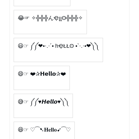
😂☞ ✧╬╬╬んҾլլʘ╬╬╬✧
😃☞ ༼༼❤•·.·´• hҾŁŁʘ •`·.·•❤༽༽
😄☞ ❤️✰𝗛𝗲𝗹𝗹𝗼✰❤️
😅☞ ༼༼ ♥𝙃𝙚𝙡𝙡𝙤♥༽༽
😆☞ ♡⁀➷𝐇𝐞𝐥𝐥𝐨➹⁀♡