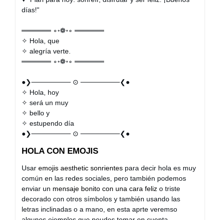
días!"
══════ ∘◦❁◦∘ ══════
✧ Hola, que
✧ alegría verte.
══════ ∘◦❁◦∘ ══════
●❯──────── ⊙ ────────❮●
✧ Hola, hoy
✧ será un muy
✧ bello y
✧ estupendo día
●❯──────── ⊙ ────────❮●
HOLA CON EMOJIS
Usar
emojis aesthetic sonrientes
para decir hola es muy
común en las redes sociales, pero también podemos
enviar un
mensaje bonito con una cara feliz
o triste
decorado con otros símbolos y también usando las
letras inclinadas o a mano, en esta aprte veremso
algunos ejemplos que peudes tomar en cuenta.