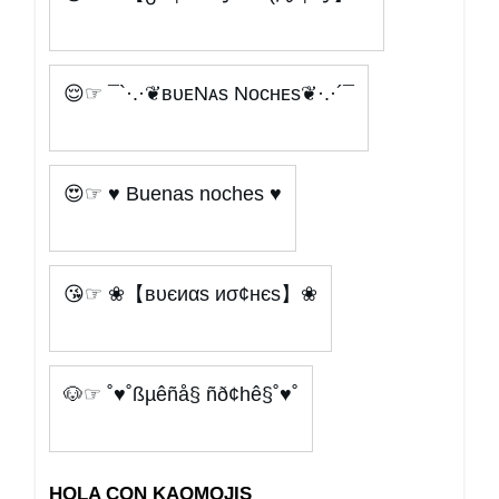
😌☞ ¯`·.·❦ʙᴜᴇNᴀs Nᴏᴄʜᴇs❦·.·´¯
😍☞ ♥ Buenas noches ♥
😘☞ ❀【вυєиαѕ иσ¢нєѕ】❀
🐶☞ ˚♥˚ßµêñå§ ñð¢hê§˚♥˚
HOLA CON KAOMOJIS