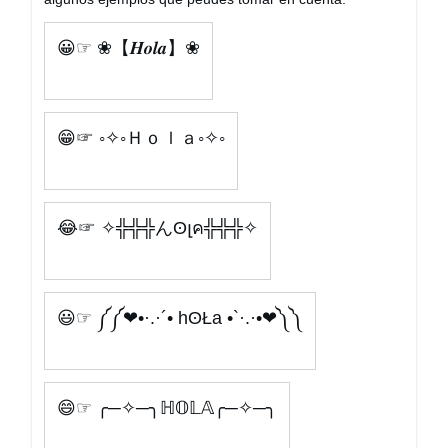
😀☞ ❀【𝑯𝒐𝒍𝒂】❀
😁☞ ◦✧◦Ｈｏｌａ◦✧◦
😂☞ ✧╬╬╬んʘլค╬╬╬✧
😃☞ ༼༼❤•·.·´• hʘŁa •`·.·•❤༽༽
😄☞ ╭─✧─╮ℍ𝕆𝕃𝔸╭─✧─╮