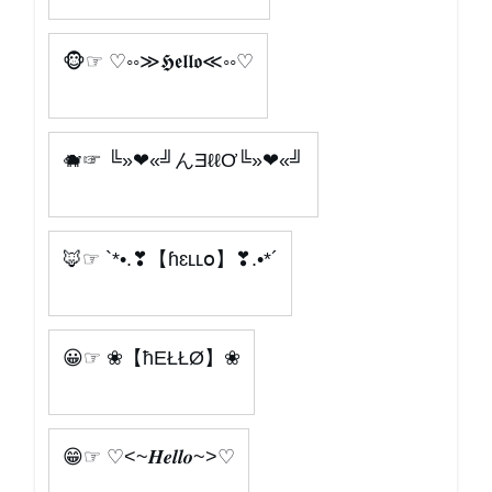
🐵☞ ♡◦◦≫𝕳𝖊𝖑𝖑𝖔≪◦◦♡
🐗☞ ╚»❤«╝んƎℓℓƠ╚»❤«╝
🦊☞ `*•.❣【ɦɛʟʟօ】❣.•*´
😀☞ ❀【ħEŁŁØ】❀
😁☞ ♡<~𝑯𝒆𝒍𝒍𝒐~>♡